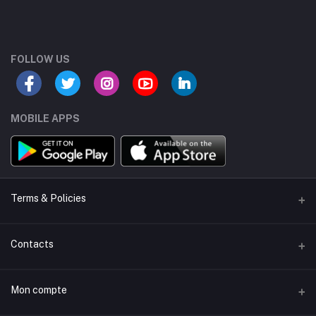
FOLLOW US
MOBILE APPS
Terms & Policies
Buyer Protection
Contacts
Seller Policy
Adresse
Mon compte
Product Listing Policy
President Park, Midrand 1685, South Africa