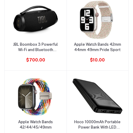
JBL Boombox 3 Powerful
Apple Watch Bands 42mm
Ajouter au panier
Ajouter au panier
Wi-Fi and Bluetooth
44mm 49mm Pride Sport
Portable Speaker
$700.00
$10.00
Apple Watch Bands
Hoco 10000mAh Portable
Ajouter au panier
Ajouter au panier
42/44/45/49mm
Power Bank With LED
Battery Indicator - J72