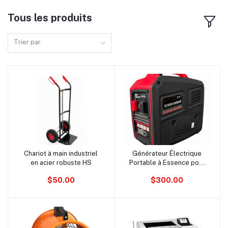
Tous les produits
Trier par
Chariot à main industriel
Générateur Électrique
Ajouter au panier
Ajouter au panier
en acier robuste HS
Portable à Essence pour
Camping et Caravane –
$50.00
$300.00
Moteur 80i, Réservoir de
6 L, Onduleur Silencieux,
Sortie 12 V CC, Modèle
AC.501.042.01