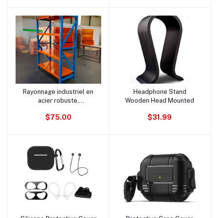
réglables, dossier haut en
maille et base pivotante
dorée.
Rayonnage industriel en
Headphone Stand
Ajouter au panier
Ajouter au panier
acier robuste,
Wooden Head Mounted
personnalisé,
$75.00
$31.99
directement d'usine, pour
entrepôt et garage.