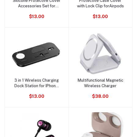
Silicone Protective Cover
Protective Case Cover
Ajouter au panier
Ajouter au panier
Accessories Set for
with Lock Clip forAirpods
AirPods Pro
$13.00
$13.00
3 in 1 Wireless Charging
Multifunctional Magnetic
Ajouter au panier
Ajouter au panier
Dock Station for IPhone,
Wireless Charger
Iwatch, Airpods
$13.00
$38.00