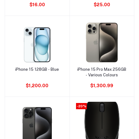
$16.00
$25.00
iPhone 15 128GB - Blue
iPhone 15 Pro Max 256GB
Ajouter au panier
Ajouter au panier
- Various Colours
$1,200.00
$1,300.99
-20%