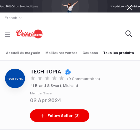
French
Accueil du magasin
Meilleures ventes
Coupons
Tous les produits
TECH TOPIA
(0 Commentaires)
41 Brand & Swart, Midrand
Member Since
02 Apr 2024
Follow Seller
(3)