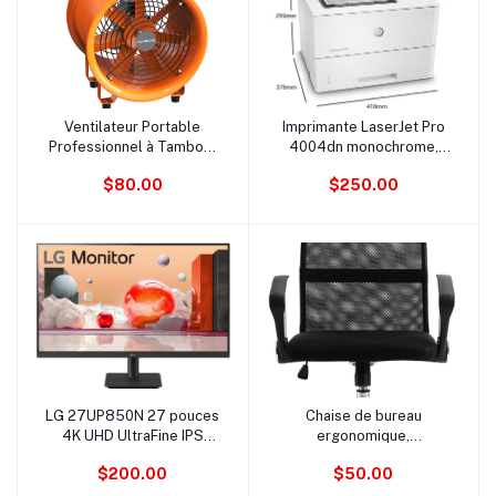
Ventilateur Portable
Imprimante LaserJet Pro
Ajouter au panier
Ajouter au panier
Professionnel à Tambour
4004dn monochrome,
de 12 Pouces en Métal
facile à installer, avec
$80.00
$250.00
Industriel – Débit d'Air
impression mobile, idéale
Élevé de 3720 CFM,
pour le bureau.
Haute Efficacité pour
Usage Commercial
LG 27UP850N 27 pouces
Chaise de bureau
Ajouter au panier
Ajouter au panier
4K UHD UltraFine IPS
ergonomique,
avec VESA DisplayHDR
confortable, robuste,
$200.00
$50.00
400 et USB Type-C.
moderne et élégante,
marron, avec accoudoirs