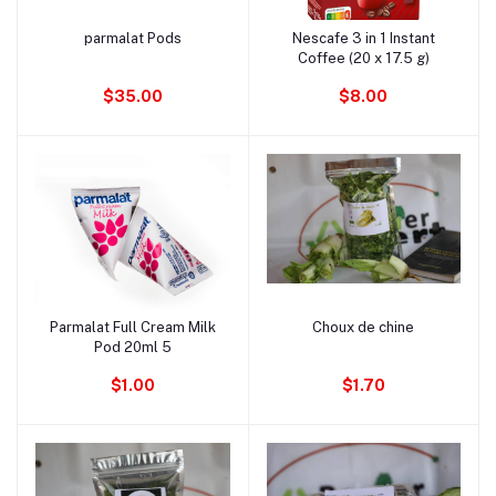
parmalat Pods
Nescafe 3 in 1 Instant
Ajouter au panier
Ajouter au panier
Coffee (20 x 17.5 g)
$35.00
$8.00
Parmalat Full Cream Milk
Choux de chine
Ajouter au panier
Ajouter au panier
Pod 20ml 5
$1.00
$1.70