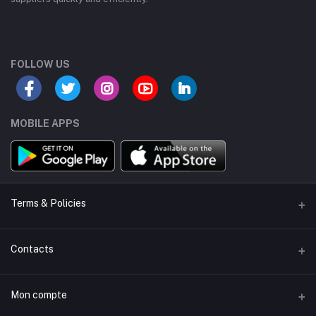
FOLLOW US
MOBILE APPS
Terms & Policies
Buyer Protection
Contacts
Seller Policy
Adresse
Mon compte
Product Listing Policy
President Park, Midrand 1685, South Africa