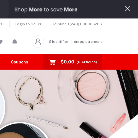
Helpline
+(243) 830066206
r !
Login to Seller
S'identifier
enregistrement
$0.00
Coupons
Toutes les marques
(
0
Articles)