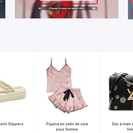
au panier
Ajouter au panier
Ajouter 
n's Slippers
Pyjama en satin de soie
Sac à main 
pour femme
fe