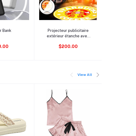
au panier
Ajouter au panier
Ajouter 
r Bank
Projecteur publicitaire
Airs pod
extérieur étanche avec
première 
télécommande et logo
0.00
$200.00
$15
personnalisé, projecteur
gobo
View All