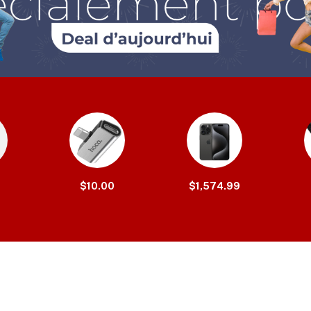
$10.00
$1,574.99