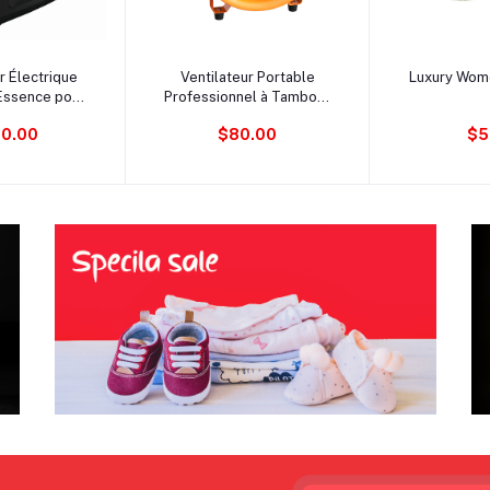
au panier
Ajouter au panier
Ajouter 
 Électrique
Ventilateur Portable
Luxury Wome
Essence pour
Professionnel à Tambour
 Caravane –
de 12 Pouces en Métal
0.00
$80.00
$5
 Réservoir de
Industriel – Débit d'Air
r Silencieux,
Élevé de 3720 CFM,
V CC, Modèle
Haute Efficacité pour
.042.01
Usage Commercial