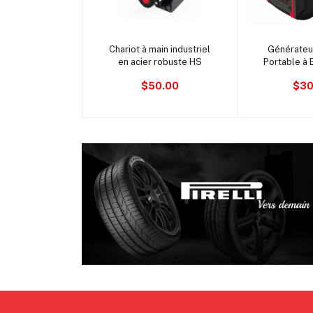
Ajouter au panier
Ajouter 
Chariot à main industriel
Générateur
en acier robuste HS
Portable à 
Camping et
$50.00
$30
Moteur 80i,
6 L, Onduleu
Sortie 12 
AC.501