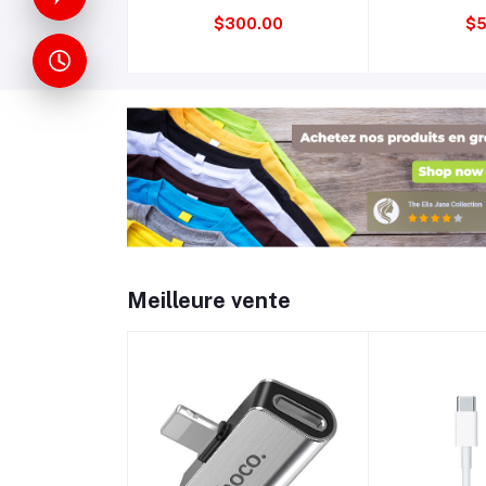
Camping et Caravane –
$300.00
$5
Moteur 80i, Réservoir de
6 L, Onduleur Silencieux,
Sortie 12 V CC, Modèle
AC.501.042.01
Meilleure vente