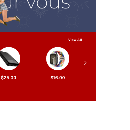
View All
$25.00
$16.00
$10.00