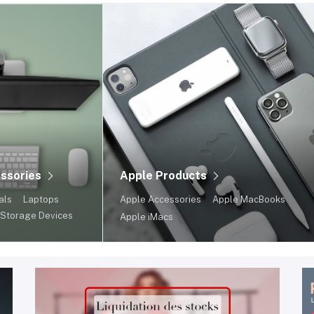
ssories
Apple Products
als
Laptops
Apple Accessories
Apple MacBooks
Storage Devices
Apple iMacs