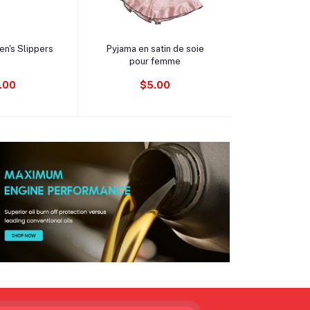
au panier
Ajouter au panier
Ajouter 
n's Slippers
Pyjama en satin de soie
Sac à main 
pour femme
fe
.00
$5.00
$83