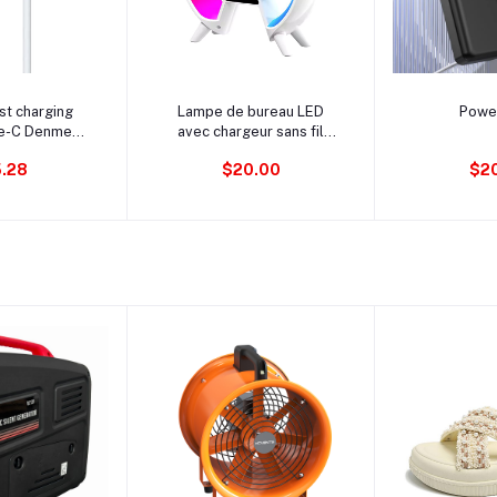
au panier
Ajouter au panier
Ajouter 
st charging
Lampe de bureau LED
Powe
e-C Denmen
avec chargeur sans fil
10L
rapide, support, réveil
.28
$20.00
$2
lumineux, haut-parleur
Bluetooth et lumière de
nuit.